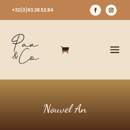
+32(0)63.38.52.84

Nouvel An