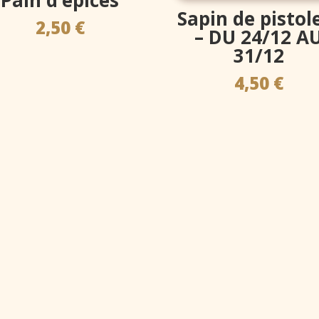
Sapin de pistol
2,50
€
– DU 24/12 A
31/12
4,50
€