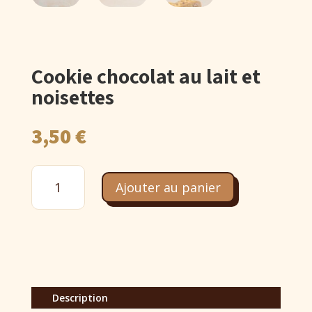
Cookie chocolat au lait et
noisettes
3,50
€
quantité
de
Ajouter au panier
Cookie
chocolat
au
lait
et
noisettes
Description