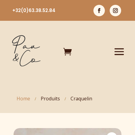
+32(0)63.38.52.84

Home
Produits
Craquelin
/
/