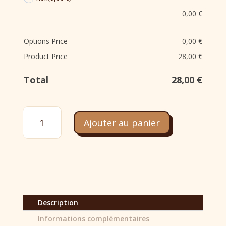
0,00
€
Options Price
0,00
€
Product Price
28,00
€
Total
28,00
€
quantité
de
Ajouter au panier
Framboisier
pistache
(a
partir
de
8h)
Description
Informations complémentaires