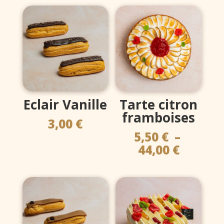
Eclair Vanille
Tarte citron
framboises
3,00
€
5,50
€
–
Plage
44,00
€
de
prix :
5,50 €
à
44,00 €