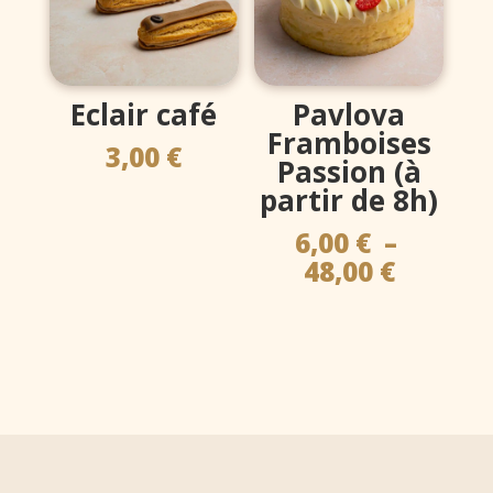
Eclair café
Pavlova
Framboises
3,00
€
Passion (à
partir de 8h)
6,00
€
–
Plage
48,00
€
de
prix :
6,00 €
à
48,00 €