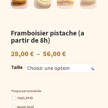
Framboisier pistache (a
partir de 8h)
Plage
28,00
€
–
56,00
€
de
prix :
Taille
28,00 €
à
56,00 €
Plaque personnalisée
Oui
(1,50 €)
Non
(0,00 €)